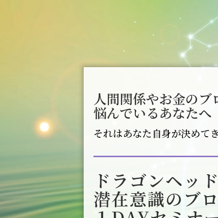
人間関係やお金のブ
悩んでいるあなたへ
それはあなた自身が決めて
ドラゴンヘッ
潜在意識のブ
１DAYセミナ